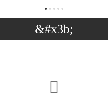
&#x3b;
