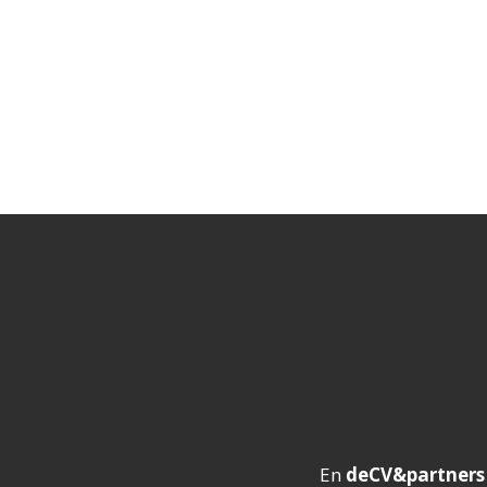
En
deCV&partners