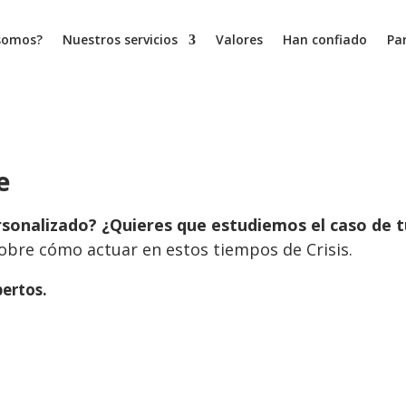
somos?
Nuestros servicios
Valores
Han confiado
Pa
e
sonalizado? ¿Quieres que estudiemos el caso de 
presa en tiempos de Crisis
bre cómo actuar en estos tiempos de Crisis.
pertos.
freciéndote servicios de Recursos Humanos y la Gestión de tu Empresa
Ofreciéndote servicios de Recursos Humanos y la Gestión de tu Empresa.