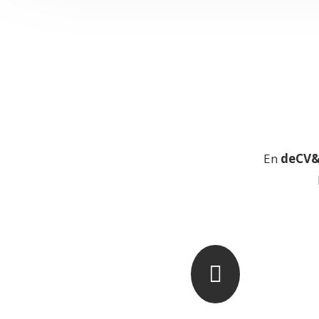
En
deCV&
